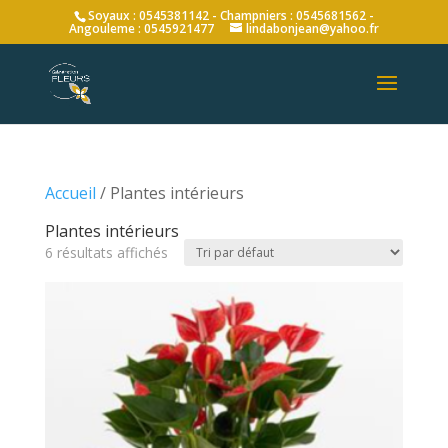
Soyaux : 0545381142 - Champniers : 0545681562 -
Angouleme : 0545921477
lindabonjean@yahoo.fr
Accueil
/ Plantes intérieurs
Plantes intérieurs
6 résultats affichés