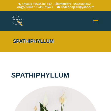
Soyaux : 0545381142 - Champniers : 0545681562 -
Angouleme : 0545921477
lindabonjean@yahoo.fr
SPATHIPHYLLUM
SPATHIPHYLLUM