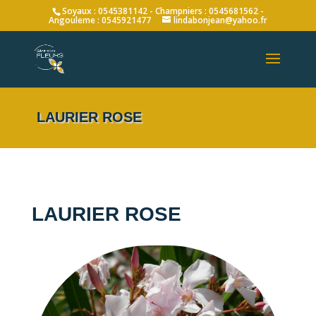
Soyaux : 0545381142 - Champniers : 0545681562 -
Angouleme : 0545921477
lindabonjean@yahoo.fr
LAURIER ROSE
LAURIER ROSE